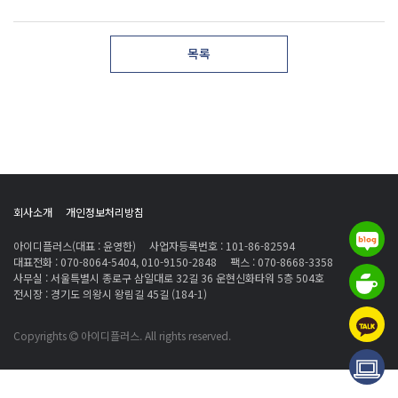
목록
회사소개
개인정보처리방침
아이디플러스(대표 : 윤영한)
사업자등록번호 :
101-86-82594
대표전화 :
070-8064-5404
,
010-9150-2848
팩스 :
070-8668-3358
사무실 : 서울특별시 종로구 삼일대로 32길 36 운현신화타워 5층 504호
전시장 : 경기도 의왕시 왕림길 45길 (184-1)
Copyrights
아이디플러스. All rights reserved.